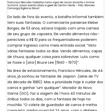
Francisco Hércules trabalha como vigia de carros durante o Anime
Summit, maior evento otaku e geek do Centro-Oeste - Foto: Marcelo
Camargo/Agência Brasil
Do lado de fora do evento, a batalha informal também
tem suas fantasias. O comerciante paraense Kleber
Borges, de 53 anos, estava trajado com uma camisa
de seu grupo de capoeira. Ele vendia alimentos não-
perecíveis a R$ 10 para os frequentadores poderem
comprar ingresso como meia entrada social. “Visto
várias fantasias todos os dias. Vendo alimentos, capas
de chuva, qualquer coisa para sobreviver. Luto como
se fosse o [ator] Bruce Lee [1940 - 1973]”.
Na área de estacionamento, Francisco Hércules, de 44
anos, já sonhou se fantasiar de Jaspion (série de TV
da década de 1980). Mas a prioridade hoje é cuidar dos
carros e ganhar “um qualquer”. Morador do Novo
Gama (GO), faz a viagem de 1 hora 40 minutos de
ônibus todos os dias, com a fantasia de hoje na
mochila. “O colete de guardador de carros é minha
conquista, minha roupa há 24 anos, com o dinheiro