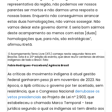
representativa da região, não podemos ver nossos
parentes ser mortos e não darmos uma resposta a
nossas bases. Enquanto não conseguirmos arrancar
estas duas homologações, não vamos sossegar. Não
vamos deixar este governo dormir. E seria bom sairmos
deste acampamento ao menos com estas [duas]
homologações que, para nós, são estratégicas”,
afirmou Kretã.
O Acampamento Terra Livre (ATL) começa nesta segunda-feira em
Brasília. Esta é a 20ª edição do evento, que deve reunir centenas de etnias
indígenas de todo o Brasil. Foto:
Fabio Rodrigues-Pozzebom/ Agência Brasil
As críticas do movimento indígena à atual gestão
federal ganharam peso já em novembro de 2023. Na
época, a Apib criticou o governo por ter aceitado, sem
resistência, que o Congresso Nacional
derrubasse os
vetos presidenciais
ao Projeto de Lei nº 2.903, que
estabeleceu o chamado Marco Temporal - tese
jurídica segundo a qual os indígenas só tem direito aos