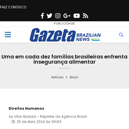
FALE CONOSCO
F
T
I
G
Y
R
a
w
n
o
o
s
c
i
s
o
u
s
M
e
t
t
g
t
e
b
t
a
l
u
Uma em cada dez famílias brasileiras enfrenta
o
e
g
e
b
insegurança alimentar
n
o
r
r
e
k
a
Notícias
Brasil
u
m
Direitos Humanos
by
Vitor Abdala – Repórter da Agência Brasil
25 de Abril, 2024 às 10h53