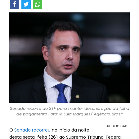
Senado recorre ao STF para manter desoneração da folha
de pagamento Foto: © Lula Marques/ Agência Brasil
O
Senado recorreu
no início da noite
desta sexta-feira (26) ao Supremo Tribunal Federal