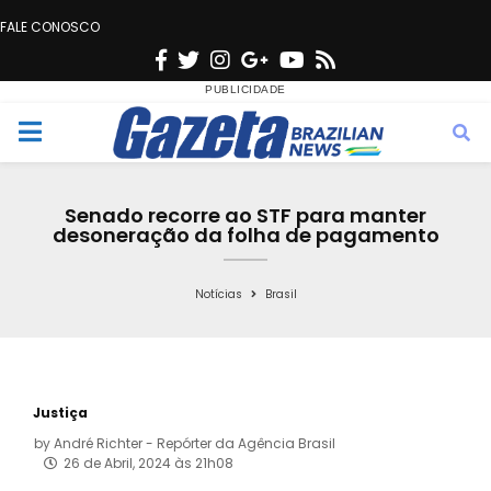
FALE CONOSCO
F
T
I
G
Y
R
a
w
n
o
o
s
c
i
s
o
u
s
M
e
t
t
g
t
e
b
t
a
l
u
Senado recorre ao STF para manter
o
e
g
e
b
desoneração da folha de pagamento
n
o
r
r
e
k
a
Notícias
Brasil
u
m
Justiça
by
André Richter - Repórter da Agência Brasil
26 de Abril, 2024 às 21h08