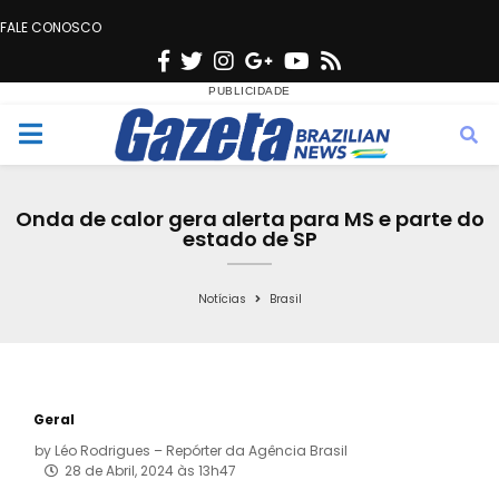
FALE CONOSCO
F
T
I
G
Y
R
a
w
n
o
o
s
c
i
s
o
u
s
M
e
t
t
g
t
e
b
t
a
l
u
Onda de calor gera alerta para MS e parte do
o
e
g
e
b
estado de SP
n
o
r
r
e
k
a
Notícias
Brasil
u
m
Geral
by
Léo Rodrigues – Repórter da Agência Brasil
28 de Abril, 2024 às 13h47