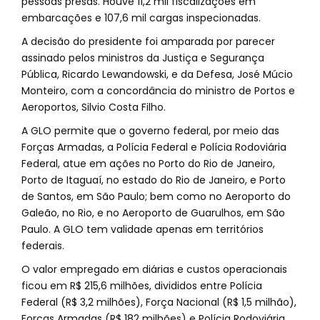
pessoas presas. Houve 11,2 mil fiscalizações em
embarcações e 107,6 mil cargas inspecionadas.
A decisão do presidente foi amparada por parecer
assinado pelos ministros da Justiça e Segurança
Pública, Ricardo Lewandowski, e da Defesa, José Múcio
Monteiro, com a concordância do ministro de Portos e
Aeroportos, Silvio Costa Filho.
A GLO permite que o governo federal, por meio das
Forças Armadas, a Polícia Federal e Polícia Rodoviária
Federal, atue em ações no Porto do Rio de Janeiro,
Porto de Itaguaí, no estado do Rio de Janeiro, e Porto
de Santos, em São Paulo; bem como no Aeroporto do
Galeão, no Rio, e no Aeroporto de Guarulhos, em São
Paulo. A GLO tem validade apenas em territórios
federais.
O valor empregado em diárias e custos operacionais
ficou em R$ 215,6 milhões, divididos entre Polícia
Federal (R$ 3,2 milhões), Força Nacional (R$ 1,5 milhão),
Forças Armadas (R$ 182 milhões) e Polícia Rodoviária