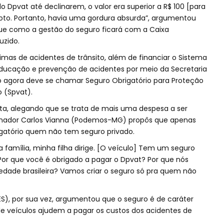
pvat até declinarem, o valor era superior a R$ 100 [para
moto. Portanto, havia uma gordura absurda”, argumentou
e como a gestão do seguro ficará com a Caixa
uzido.
imas de acidentes de trânsito, além de financiar o Sistema
ducação e prevenção de acidentes por meio da Secretaria
ro agora deve se chamar Seguro Obrigatório para Proteção
o (Spvat).
sta, alegando que se trata de mais uma despesa a ser
senador Carlos Vianna (Podemos-MG) propôs que apenas
igatório quem não tem seguro privado.
 família, minha filha dirige. [O veículo] Tem um seguro
. Por que você é obrigado a pagar o Dpvat? Por que nós
edade brasileira? Vamos criar o seguro só pra quem não
S), por sua vez, argumentou que o seguro é de caráter
 de veículos ajudem a pagar os custos dos acidentes de