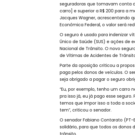
seguradoras que tomavam conta do D
carro] e superior a R$ 200 para a 
Jacques Wagner, acrescentando qu
Econômica Federal, o valor será red
O seguro é usado para indenizar vít
Único de Saúde (SUS) e ações de e
Nacional de Trânsito. O novo segu
de Vítimas de Acidentes de Trânsit
Parte da oposição criticou a propo
paga pelos donos de veículos. O 
seja obrigado a pagar o seguro obr
“Eu, por exemplo, tenho um carro na
pra isso já, eu já pago esse seguro
temos que impor isso a toda a soci
tem”, criticou o senador.
O senador Fabiano Contarato (PT-E
solidário, para que todos os donos
trânsito.