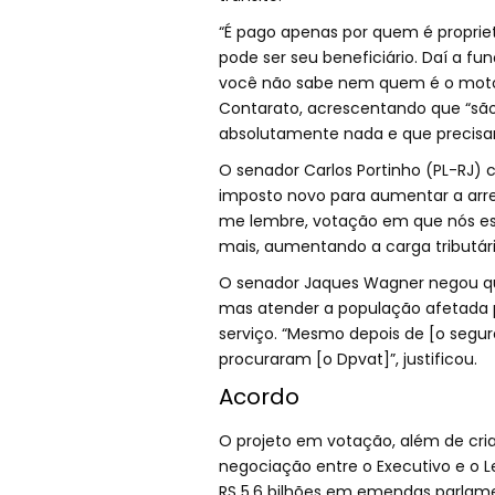
“É pago apenas por quem é proprie
pode ser seu beneficiário. Daí a f
você não sabe nem quem é o motor
Contarato, acrescentando que “são
absolutamente nada e que precisa
O senador Carlos Portinho (PL-RJ) c
imposto novo para aumentar a arre
me lembre, votação em que nós es
mais, aumentando a carga tributári
O senador Jaques Wagner negou que
mas atender a população afetada p
serviço. “Mesmo depois de [o segur
procuraram [o Dpvat]”, justificou.
Acordo
O projeto em votação, além de cri
negociação entre o Executivo e o Le
RS 5,6 bilhões em emendas parlam