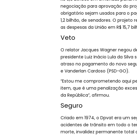
negociação para aprovação do proj
obrigatório sejam usados para o 
1,2 bilhão, de senadores. O proj
as despesas da União em R$ 15,7 bi
Veto
O relator Jacques Wagner negou de
presidente Luiz Inácio Lula da Silv
atraso no pagamento do novo segu
e Vanderlan Cardoso (PSD-GO).
“Estou me comprometendo aqui per
item, que é uma penalização excess
da República”, afirmou.
Seguro
Criado em 1974, o Dpvat era um seg
acidentes de trânsito em todo o te
morte, invalidez permanente total 