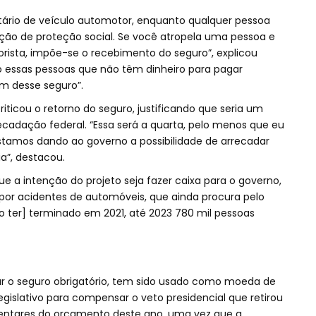
tário de veículo automotor, enquanto qualquer pessoa
unção de proteção social. Se você atropela uma pessoa e
ista, impõe-se o recebimento do seguro”, explicou
 essas pessoas que não têm dinheiro para pagar
m desse seguro”.
riticou o retorno do seguro, justificando que seria um
cadação federal. “Essa será a quarta, pelo menos que eu
tamos dando ao governo a possibilidade de arrecadar
a”, destacou.
 a intenção do projeto seja fazer caixa para o governo,
or acidentes de automóveis, que ainda procura pelo
o ter] terminado em 2021, até 2023 780 mil pessoas
ar o seguro obrigatório, tem sido usado como moeda de
gislativo para compensar o veto presidencial que retirou
entares do orçamento deste ano, uma vez que a