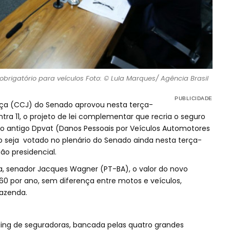
rigatório para veículos Foto: © Lula Marques/ Agência Brasil
iça (CCJ) do Senado aprovou nesta terça-
ontra 11, o projeto de lei complementar que recria o seguro
, o antigo Dpvat (Danos Pessoais por Veículos Automotores
to seja votado no plenário do Senado ainda nesta terça-
ção presidencial.
a, senador Jacques Wagner (PT-BA), o valor do novo
 60 por ano, sem diferença entre motos e veículos,
Fazenda.
ing de seguradoras, bancada pelas quatro grandes