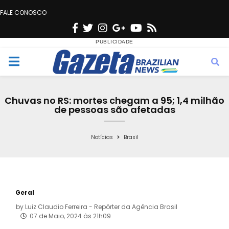
FALE CONOSCO
F
T
I
G
Y
R
a
w
n
o
o
s
c
i
s
o
u
s
M
e
t
t
g
t
e
b
t
a
l
u
Chuvas no RS: mortes chegam a 95; 1,4 milhão
o
e
g
e
b
de pessoas são afetadas
n
o
r
r
e
k
a
Notícias
Brasil
u
m
Geral
by
Luiz Claudio Ferreira - Repórter da Agência Brasil
07 de Maio, 2024 às 21h09