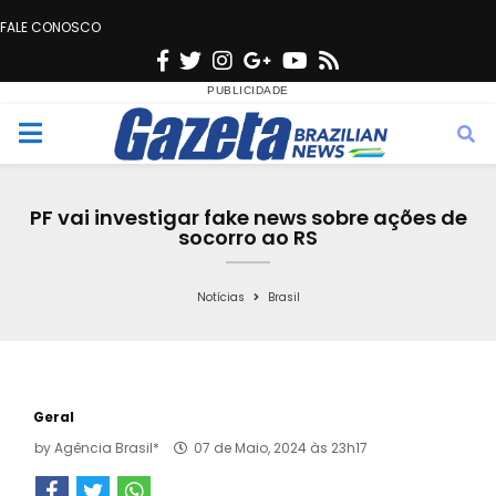
FALE CONOSCO
F
T
I
G
Y
R
a
w
n
o
o
s
c
i
s
o
u
s
M
e
t
t
g
t
e
b
t
a
l
u
PF vai investigar fake news sobre ações de
o
e
g
e
b
socorro ao RS
n
o
r
r
e
k
a
Notícias
Brasil
u
m
Geral
by
Agência Brasil*
07 de Maio, 2024 às 23h17