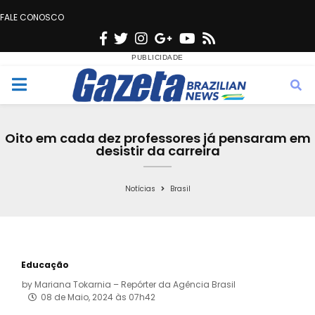
FALE CONOSCO
F
T
I
G
Y
R
a
w
n
o
o
s
c
i
s
o
u
s
M
e
t
t
g
t
e
b
t
a
l
u
Oito em cada dez professores já pensaram em
o
e
g
e
b
desistir da carreira
n
o
r
r
e
k
a
Notícias
Brasil
u
m
Educação
by
Mariana Tokarnia – Repórter da Agência Brasil
08 de Maio, 2024 às 07h42