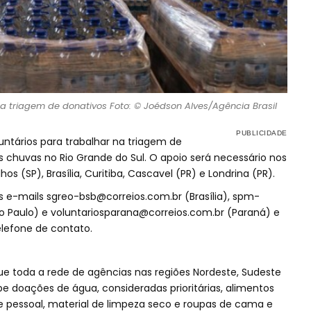
ra triagem de donativos Foto: © Joédson Alves/Agência Brasil
untários para trabalhar na triagem de
s chuvas no Rio Grande do Sul. O apoio será necessário nos
s (SP), Brasília, Curitiba, Cascavel (PR) e Londrina (PR).
os e-mails
sgreo-bsb@correios.com.br
(Brasília),
spm-
o Paulo) e
voluntariosparana@correios.com.br
(Paraná) e
efone de contato.
e toda a rede de agências nas regiões Nordeste, Sudeste
ebe doações de água, consideradas prioritárias, alimentos
ne pessoal, material de limpeza seco e roupas de cama e