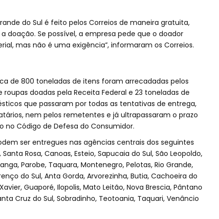
rande do Sul é feito pelos Correios de maneira gratuita,
a doação. Se possível, a empresa pede que o doador
erial, mas não é uma exigência”, informaram os Correios.
erca de 800 toneladas de itens foram arrecadadas pelos
de roupas doadas pela Receita Federal e 23 toneladas de
mésticos que passaram por todas as tentativas de entrega,
tários, nem pelos remetentes e já ultrapassaram o prazo
to no Código de Defesa do Consumidor.
odem ser entregues nas agências centrais dos seguintes
, Santa Rosa, Canoas, Esteio, Sapucaia do Sul, São Leopoldo,
ga, Parobe, Taquara, Montenegro, Pelotas, Rio Grande,
nço do Sul, Anta Gorda, Arvorezinha, Butia, Cachoeira do
Xavier, Guaporé, Ilopolis, Mato Leitão, Nova Brescia, Pântano
Santa Cruz do Sul, Sobradinho, Teotoania, Taquari, Venâncio