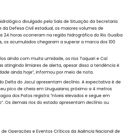
rológico divulgado pela Sala de Situação da Secretaria
e da Defesa Civil estadual, os maiores volumes de
s 24 horas ocorreram na região hidrográfica do Rio Guaíba
ades, os acumulados chegaram a superar a marca dos 100
los ainda com muita umidade, os rios Taquari e Caí
 atingindo limiares de alerta, apesar disso a tendência é
ade ainda hoje”, informou por meio de nota.
o Delta do Jacuí apresentam declínio. A expectativa é de
e seu pico de cheia em Uruguaiana, próximo a 4 metros
agoa dos Patos registra “níveis elevados e segue em
o”. Os demais rios do estado apresentam declínio ou
de Operações e Eventos Críticos da Agência Nacional de