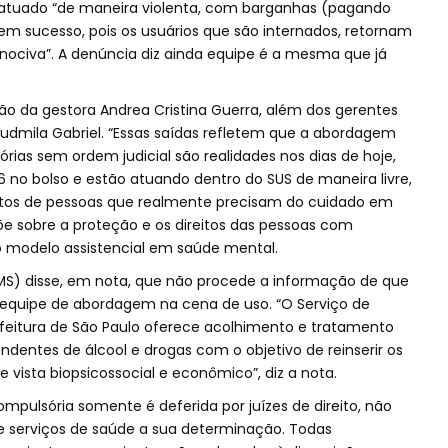
m atuado “de maneira violenta, com barganhas (pagando
sem sucesso, pois os usuários que são internados, retornam
a nociva”. A denúncia diz ainda equipe é a mesma que já
 da gestora Andrea Cristina Guerra, além dos gerentes
udmila Gabriel. “Essas saídas refletem que a abordagem
ias sem ordem judicial são realidades nos dias de hoje,
16 no bolso e estão atuando dentro do SUS de maneira livre,
eitos de pessoas que realmente precisam do cuidado em
spõe sobre a proteção e os direitos das pessoas com
o modelo assistencial em saúde mental.
SMS) disse, em nota, que não procede a informação de que
a equipe de abordagem na cena de uso. “O Serviço de
feitura de São Paulo oferece acolhimento e tratamento
endentes de álcool e drogas com o objetivo de reinserir os
 vista biopsicossocial e econômico”, diz a nota.
ompulsória somente é deferida por juízes de direito, não
e serviços de saúde a sua determinação. Todas