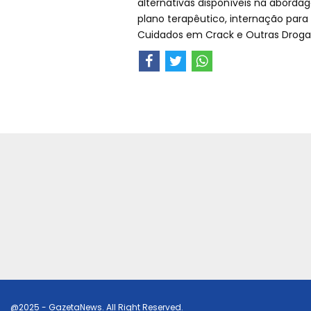
alternativas disponíveis na aborda
plano terapêutico, internação par
Cuidados em Crack e Outras Drogas,
@2025 - GazetaNews. All Right Reserved.