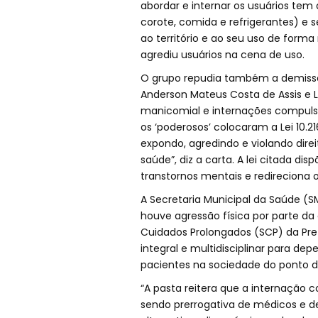
abordar e internar os usuários te
corote, comida e refrigerantes) e 
ao território e ao seu uso de form
agrediu usuários na cena de uso.
O grupo repudia também a demissão
Anderson Mateus Costa de Assis e L
manicomial e internações compulsór
os ‘poderosos’ colocaram a Lei 10.2
expondo, agredindo e violando dir
saúde”, diz a carta. A lei citada di
transtornos mentais e redireciona 
A Secretaria Municipal da Saúde (
houve agressão física por parte d
Cuidados Prolongados (SCP) da Pre
integral e multidisciplinar para dep
pacientes na sociedade do ponto de
“A pasta reitera que a internação c
sendo prerrogativa de médicos e d