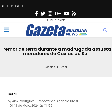
FALE CONOSCO
F
T
I
G
Y
R
a
w
n
o
o
s
c
i
s
o
u
s
M
e
t
t
g
t
e
b
t
a
l
u
Tremor de terra durante a madrugada assusta
o
e
g
e
b
moradores de Caxias do Sul
n
o
r
r
e
k
a
Notícias
Brasil
u
m
Geral
by
Alex Rodrigues - Repórter da Agência Brasil
13 de Maio, 2024 às 11h59