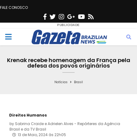
FALE CONOSCO
F
T
I
G
Y
R
a
w
n
o
o
s
c
i
s
o
u
s
M
e
t
t
g
t
e
b
t
a
l
u
Krenak recebe homenagem da França pela
o
e
g
e
b
defesa dos povos originários
n
o
r
r
e
k
a
Notícias
Brasil
u
m
Direitos Humanos
by
Sabrina Craide e Adrielen Alves - Repórteres da Agência
Brasil e da TV Brasil
13 de Maio, 2024 às 22h05