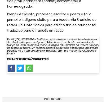
fica profundamente tocado”, comemorou o
homenageado.
Krenak é filósofo, professor, escritor e poeta e foi o
primeiro indígena eleito para a Academia Brasileira de
Letras. Seu livro “Ideias para adiar o fim do mundo” foi
traduzido para o francês em 2020.
Brasília/DF, 13/05/2024 – O Ativista do movimento socioambiental e defensor
dos direitos dos povos indígenas, Ailton Krenak, recebe do embaixador da
França no Brasil, Emmanuel Lenain, a insígna de Cavaleiro da Ordem Nacional
da Legião de Honra, um reconhecimento do governo francês pelo importante
trabalho na defesa dos povos originários. Foto: Rafa Neddermeyer/Agência
Brasil -
Rafa Neddermeyer/Agência Brasil