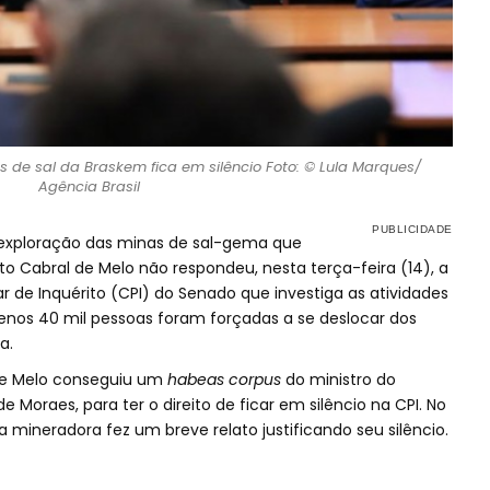
s de sal da Braskem fica em silêncio Foto: © Lula Marques/
Agência Brasil
 exploração das minas de sal-gema que
 Cabral de Melo não respondeu, nesta terça-feira (14), a
de Inquérito (CPI) do Senado que investiga as atividades
nos 40 mil pessoas foram forçadas a se deslocar dos
a.
 de Melo conseguiu um
habeas corpus
do ministro do
 Moraes, para ter o direito de ficar em silêncio na CPI. No
a mineradora fez um breve relato justificando seu silêncio.