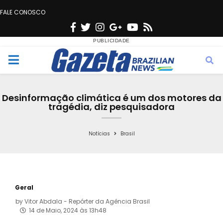
FALE CONOSCO
F
T
I
G
Y
R
a
w
n
o
o
s
c
i
s
o
u
s
M
e
t
t
g
t
e
b
t
a
l
u
Desinformação climática é um dos motores da
o
e
g
e
b
tragédia, diz pesquisadora
n
o
r
r
e
k
a
Notícias
Brasil
u
m
Geral
by
Vitor Abdala - Repórter da Agência Brasil
14 de Maio, 2024 às 13h48