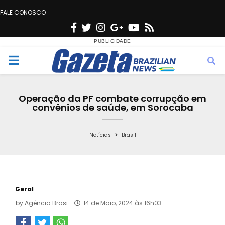
FALE CONOSCO
F
T
I
G
Y
R
a
w
n
o
o
s
c
i
s
o
u
s
M
e
t
t
g
t
e
b
t
a
l
u
Operação da PF combate corrupção em
o
e
g
e
b
convênios de saúde, em Sorocaba
n
o
r
r
e
k
a
Notícias
Brasil
u
m
Geral
by
Agência Brasi
14 de Maio, 2024 às 16h03