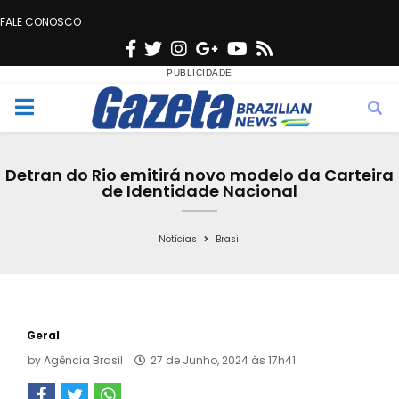
FALE CONOSCO
F
T
I
G
Y
R
a
w
n
o
o
s
c
i
s
o
u
s
M
e
t
t
g
t
e
b
t
a
l
u
Detran do Rio emitirá novo modelo da Carteira
o
e
g
e
b
de Identidade Nacional
n
o
r
r
e
k
a
Notícias
Brasil
u
m
Geral
by
Agência Brasil
27 de Junho, 2024 às 17h41