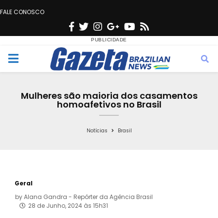
FALE CONOSCO
F
T
I
G
Y
R
a
w
n
o
o
s
c
i
s
o
u
s
M
e
t
t
g
t
e
b
t
a
l
u
Mulheres são maioria dos casamentos
o
e
g
e
b
homoafetivos no Brasil
n
o
r
r
e
k
a
Notícias
Brasil
u
m
Geral
by
Alana Gandra - Repórter da Agência Brasil
28 de Junho, 2024 às 15h31