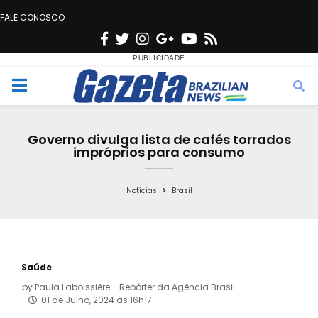
FALE CONOSCO
F
T
I
G
Y
R
a
w
n
o
o
s
c
i
s
o
u
s
M
e
t
t
g
t
e
b
t
a
l
u
Governo divulga lista de cafés torrados
o
e
g
e
b
impróprios para consumo
n
o
r
r
e
k
a
Notícias
Brasil
u
m
Saúde
by
Paula Laboissière - Repórter da Agência Brasil
01 de Julho, 2024 às 16h17