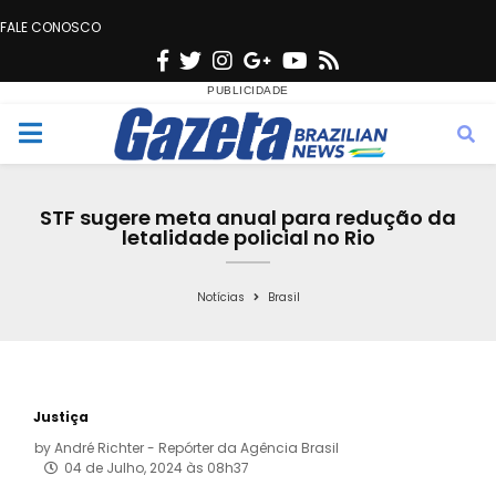
FALE CONOSCO
F
T
I
G
Y
R
a
w
n
o
o
s
c
i
s
o
u
s
M
e
t
t
g
t
e
b
t
a
l
u
STF sugere meta anual para redução da
o
e
g
e
b
letalidade policial no Rio
n
o
r
r
e
k
a
Notícias
Brasil
u
m
Justiça
by
André Richter - Repórter da Agência Brasil
04 de Julho, 2024 às 08h37