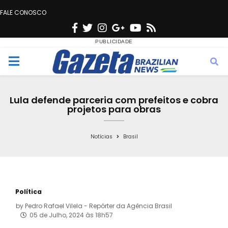
FALE CONOSCO
F
T
I
G
Y
R
a
w
n
o
o
s
c
i
s
o
u
s
M
e
t
t
g
t
e
b
t
a
l
u
Lula defende parceria com prefeitos e cobra
o
e
g
e
b
projetos para obras
n
o
r
r
e
k
a
Notícias
Brasil
u
m
Política
by
Pedro Rafael Vilela - Repórter da Agência Brasil
05 de Julho, 2024 às 18h57