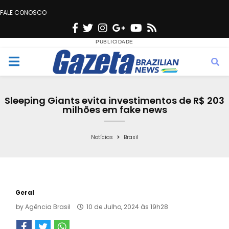
FALE CONOSCO
F
T
I
G
Y
R
a
w
n
o
o
s
c
i
s
o
u
s
M
e
t
t
g
t
e
b
t
a
l
u
Sleeping Giants evita investimentos de R$ 203
o
e
g
e
b
milhões em fake news
n
o
r
r
e
k
a
Notícias
Brasil
u
m
Geral
by
Agência Brasil
10 de Julho, 2024 às 19h28