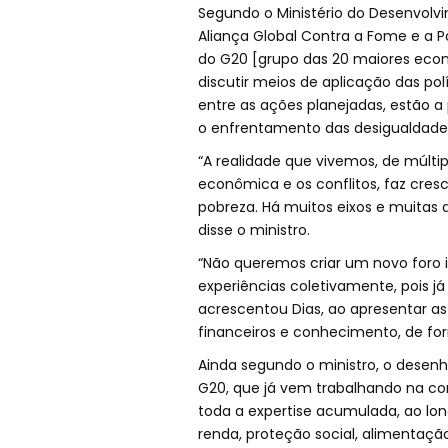
Segundo o Ministério do Desenvolvi
Aliança Global Contra a Fome e a Pob
do G20 [grupo das 20 maiores econo
discutir meios de aplicação das polí
entre as ações planejadas, estão 
o enfrentamento das desigualdade
“A realidade que vivemos, de múltipl
econômica e os conflitos, faz cre
pobreza. Há muitos eixos e muitas 
disse o ministro.
“Não queremos criar um novo foro in
experiências coletivamente, pois já 
acrescentou Dias, ao apresentar as 
financeiros e conhecimento, de for
Ainda segundo o ministro, o desenh
G20, que já vem trabalhando na co
toda a expertise acumulada, ao lo
renda, proteção social, alimentação 