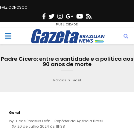
FALE CONOSCO
F
T
I
G
Y
R
a
w
n
o
o
s
c
i
s
o
u
s
M
e
t
t
g
t
e
b
t
a
l
u
Padre Cícero: entre a santidade e a política aos
o
e
g
e
b
90 anos de morte
n
o
r
r
e
k
a
Notícias
Brasil
u
m
Geral
by
Lucas Pordeus León - Repórter da Agência Brasil
20 de Julho, 2024 às 11h38