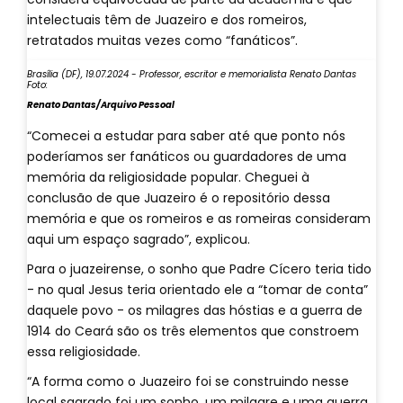
intelectuais têm de Juazeiro e dos romeiros,
retratados muitas vezes como “fanáticos”.
Brasília (DF), 19.07.2024 - Professor, escritor e memorialista Renato Dantas
Foto:
Renato Dantas/Arquivo Pessoal
“Comecei a estudar para saber até que ponto nós
poderíamos ser fanáticos ou guardadores de uma
memória da religiosidade popular. Cheguei à
conclusão de que Juazeiro é o repositório dessa
memória e que os romeiros e as romeiras consideram
aqui um espaço sagrado”, explicou.
Para o juazeirense, o sonho que Padre Cícero teria tido
- no qual Jesus teria orientado ele a “tomar de conta”
daquele povo - os milagres das hóstias e a guerra de
1914 do Ceará são os três elementos que constroem
essa religiosidade.
“A forma como o Juazeiro foi se construindo nesse
local sagrado foi um sonho, um milagre e uma guerra.