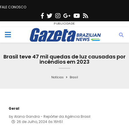
FALE CONOSCO
F
T
I
G
Y
R
a
w
n
o
o
s
c
i
s
o
u
s
M
e
t
t
g
t
e
b
t
a
l
u
Brasil teve 47 mil quedas de luz causadas por
o
e
g
e
b
incêndios em 2023
n
o
r
r
e
k
a
Notícias
Brasil
u
m
Geral
by
Alana Gandra - Repórter da Agência Brasil
26 de Julho, 2024 às 16h51