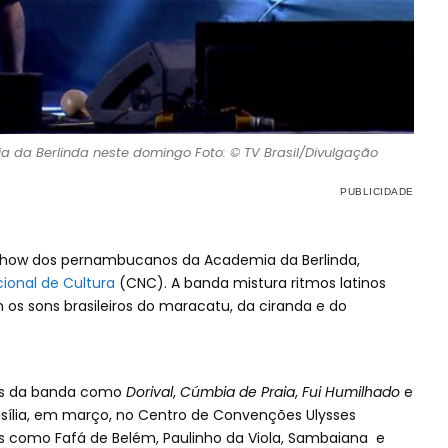
a da Berlinda neste domingo Foto: © TV Brasil/Divulgação
 show dos pernambucanos da Academia da Berlinda,
ional de Cultura
(CNC). A banda mistura ritmos latinos
 sons brasileiros do maracatu, da ciranda e do
sos da banda como
Dorival
,
Cúmbia de Praia
,
Fui Humilhado
e
rasília, em março, no Centro de Convenções Ulysses
 como Fafá de Belém, Paulinho da Viola, Sambaiana e