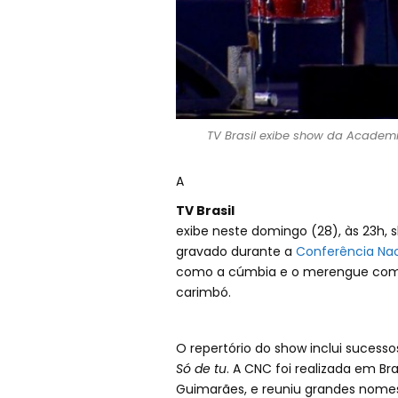
TV Brasil exibe show da Academi
A
TV Brasil
exibe neste domingo (28), às 23h,
gravado durante a
Conferência Nac
como a cúmbia e o merengue com os
carimbó.
O repertório do show inclui suces
Só de tu
. A CNC foi realizada em B
Guimarães, e reuniu grandes nomes