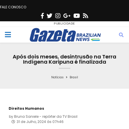
FALE CONOSCO
F
T
I
G
Y
R
a
w
n
o
o
s
c
i
s
o
u
s
M
e
t
t
g
t
e
b
t
a
l
u
Após dois meses, desintrusão na Terra
o
e
g
e
b
Indígena Karipuna é finalizada
n
o
r
r
e
k
a
Notícias
Brasil
u
m
Direitos Humanos
by
Bruna Saniele - repórter da TV Brasil
31 de Julho, 2024 às 07h46