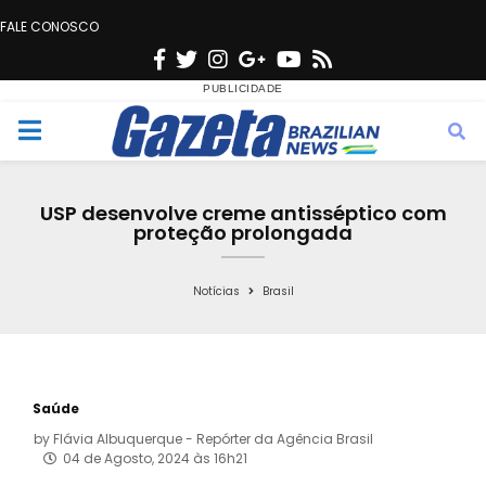
FALE CONOSCO
F
T
I
G
Y
R
a
w
n
o
o
s
c
i
s
o
u
s
M
e
t
t
g
t
e
b
t
a
l
u
USP desenvolve creme antisséptico com
o
e
g
e
b
proteção prolongada
n
o
r
r
e
k
a
Notícias
Brasil
u
m
Saúde
by
Flávia Albuquerque - Repórter da Agência Brasil
04 de Agosto, 2024 às 16h21