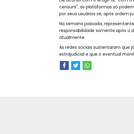
De acordo com o Artigo 19, "com o i
censura", as plataformas só podem 
por seus usuários se, após ordem ju
Na semana passada, representante
responsabilidade somente após o d
atualmente.
As redes sociais sustentaram que já
extrajudicial e que o eventual mon