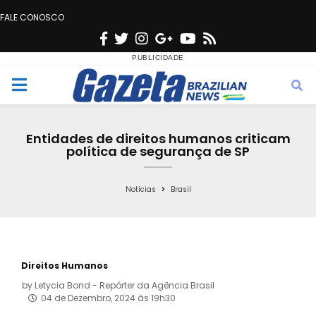
FALE CONOSCO
F
T
I
G
Y
R
a
w
n
o
o
s
c
i
s
o
u
s
M
e
t
t
g
t
e
b
t
a
l
u
Entidades de direitos humanos criticam
o
e
g
e
b
política de segurança de SP
n
o
r
r
e
k
a
Notícias
Brasil
u
m
Direitos Humanos
by
Letycia Bond - Repórter da Agência Brasil
04 de Dezembro, 2024 às 19h30