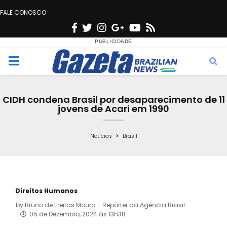
FALE CONOSCO
F
T
I
G
Y
R
a
w
n
o
o
s
c
i
s
o
u
s
M
e
t
t
g
t
e
b
t
a
l
u
CIDH condena Brasil por desaparecimento de 11
o
e
g
e
b
jovens de Acari em 1990
n
o
r
r
e
k
a
Notícias
Brasil
u
m
Direitos Humanos
by
Bruno de Freitas Moura - Repórter da Agência Brasil
05 de Dezembro, 2024 às 13h38