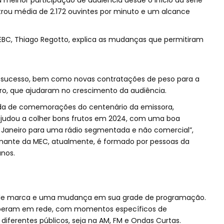
melhor participação de audiência desde o início da série
istrou média de 2.172 ouvintes por minuto e um alcance
EBC, Thiago Regotto, explica as mudanças que permitiram
e sucesso, bem como novas contratações de peso para a
tro, que ajudaram no crescimento da audiência.
nda de comemorações do centenário da emissora,
ajudou a colher bons frutos em 2024, com uma boa
 Janeiro para uma rádio segmentada e não comercial”,
nante da MEC, atualmente, é formado por pessoas da
nos.
de marca e uma mudança em sua grade de programação.
 operam em rede, com momentos específicos de
diferentes públicos, seja na AM, FM e Ondas Curtas.