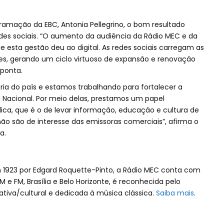
ramação da EBC, Antonia Pellegrino, o bom resultado
des sociais. “O aumento da audiência da Rádio MEC e da
e esta gestão deu ao digital. As redes sociais carregam as
es, gerando um ciclo virtuoso de expansão e renovação
aponta.
ria do país e estamos trabalhando para fortalecer a
 Nacional. Por meio delas, prestamos um papel
a, que é o de levar informação, educação e cultura de
não são de interesse das emissoras comerciais”, afirma o
a.
em 1923 por Edgard Roquette-Pinto, a Rádio MEC conta com
 e FM, Brasília e Belo Horizonte, é reconhecida pelo
tiva/cultural e dedicada à música clássica.
Saiba mais
.