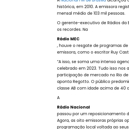
A
Nacional FM de Brasília
alcançou a 
histórica, em 2010. A emissora reg
mensal médio de 103 mil pessoas.
O gerente-executivo de Rádios da 
os recordes. Na
Rádio MEC
, houve o resgate de programas d
emissora, como o escritor Ruy Cas
“A isso, se soma uma intensa age
celebrado em 2023. Tudo isso nos 
participação de mercado no Rio de
aponta Regotto. O público predomi
classe AB com idade acima de 40 a
A
Rádio Nacional
passou por um reposicionamento 
Agora, as oito emissoras próprias
programação local voltada ao seus 