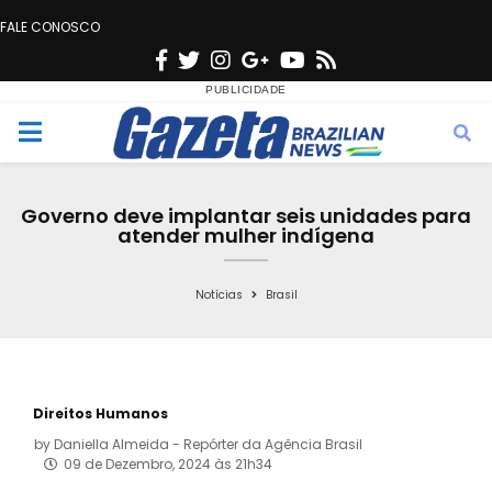
FALE CONOSCO
F
T
I
G
Y
R
a
w
n
o
o
s
c
i
s
o
u
s
M
e
t
t
g
t
e
b
t
a
l
u
Governo deve implantar seis unidades para
o
e
g
e
b
atender mulher indígena
n
o
r
r
e
k
a
Notícias
Brasil
u
m
Direitos Humanos
by
Daniella Almeida - Repórter da Agência Brasil
09 de Dezembro, 2024 às 21h34