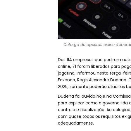
Outorga de apostas online é liber
Das 114 empresas que pediram aut
online, 71 foram liberadas para pag
jogatina, informou nesta terça-feir
Fazenda, Regis Alexandre Dudena. O s
2025, somente poderão atuar as be
Dudena foi ouvido hoje na Comissão
para explicar como o governo lid
controle e fiscalização. Ao colegi
com quase todos os requisitos exigi
adequadamente.