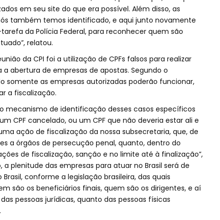
zados em seu site do que era possível. Além disso, as
, nós também temos identificado, e aqui junto novamente
tarefa da Polícia Federal, para reconhecer quem são
uado”, relatou.
ião da CPI foi a utilização de CPFs falsos para realizar
 a abertura de empresas de apostas. Segundo o
ando somente as empresas autorizadas poderão funcionar,
r a fiscalização.
ro mecanismo de identificação desses casos específicos
um CPF cancelado, ou um CPF que não deveria estar ali e
ar uma ação de fiscalização da nossa subsecretaria, que, de
es a órgãos de persecução penal, quanto, dentro do
ções de fiscalização, sanção e no limite até à finalização”,
ro, a plenitude das empresas para atuar no Brasil será de
rasil, conforme a legislação brasileira, das quais
 são os beneficiários finais, quem são os dirigentes, e aí
 das pessoas jurídicas, quanto das pessoas físicas
.