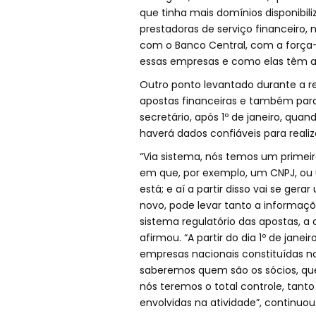
que tinha mais domínios disponibili
prestadoras de serviço financeiro
com o Banco Central, com a força-
essas empresas e como elas têm at
Outro ponto levantado durante a reun
apostas financeiras e também para
secretário, após 1º de janeiro, qu
haverá dados confiáveis para realiza
“Via sistema, nós temos um primei
em que, por exemplo, um CNPJ, ou 
está; e aí a partir disso vai se ger
novo, pode levar tanto a informaçõ
sistema regulatório das apostas, a a
afirmou. “A partir do dia 1º de janei
empresas nacionais constituídas no B
saberemos quem são os sócios, quem
nós teremos o total controle, tanto
envolvidas na atividade”, continuou