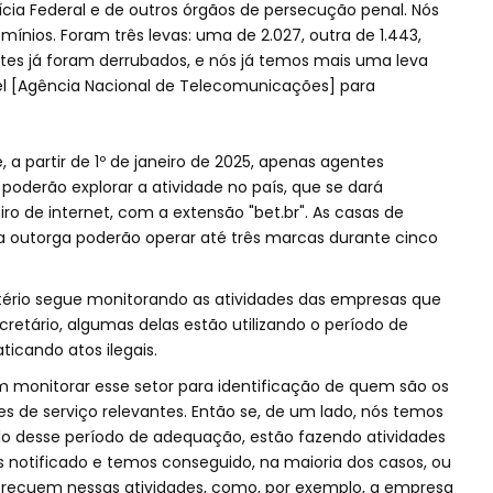
cia Federal e de outros órgãos de persecução penal. Nós
ínios. Foram três levas: uma de 2.027, outra de 1.443,
 sites já foram derrubados, e nós já temos mais uma leva
l [Agência Nacional de Telecomunicações] para
a partir de 1º de janeiro de 2025, apenas agentes
poderão explorar a atividade no país, que se dará
ro de internet, com a extensão "bet.br". As casas de
 outorga poderão operar até três marcas durante cinco
ério segue monitorando as atividades das empresas que
retário, algumas delas estão utilizando o período de
icando atos ilegais.
 monitorar esse setor para identificação de quem são os
s de serviço relevantes. Então se, de um lado, nós temos
do desse período de adequação, estão fazendo atividades
 notificado e temos conseguido, na maioria dos casos, ou
s recuem nessas atividades, como, por exemplo, a empresa