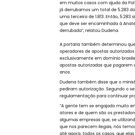
em muitos casos com ajuda da Polí
já derrubamos um total de 5.283 dom
uma terceira de 1.813. Então, 5.283
que deve ser encaminhada à Anate
derrubada”, relatou Dudena.
A portaria também determinou que, 
operadores de apostas autorizados 
exclusivamente em domínio brasilei
apostas autorizadas que pagarem a
anos.
Dudena também disse que o minist
pediram autorização. Segundo o sec
regulamentação para continuar prat
“A gente tem se engajado muito em
atores e de quem são os prestadore
algumas empresas que, se utilizan
que nos parecem ilegais, nós temos
até agora, todos os casos, que ela