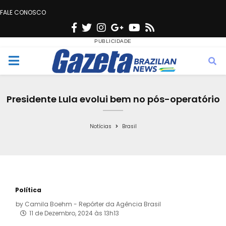
FALE CONOSCO
F
T
I
G
Y
R
a
w
n
o
o
s
c
i
s
o
u
s
M
e
t
t
g
t
e
b
t
a
l
u
Presidente Lula evolui bem no pós-operatório
o
e
g
e
b
n
o
r
r
e
Notícias
Brasil
k
a
u
m
Política
by
Camila Boehm - Repórter da Agência Brasil
11 de Dezembro, 2024 às 13h13