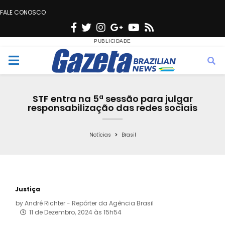
FALE CONOSCO
F
T
I
G
Y
R
a
w
n
o
o
s
c
i
s
o
u
s
M
e
t
t
g
t
e
b
t
a
l
u
STF entra na 5ª sessão para julgar
o
e
g
e
b
responsabilização das redes sociais
n
o
r
r
e
k
a
Notícias
Brasil
u
m
Justiça
by
André Richter - Repórter da Agência Brasil
11 de Dezembro, 2024 às 15h54