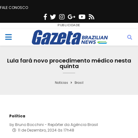
FALE CONOSCO
F
T
I
G
Y
R
a
w
n
o
o
s
c
i
s
o
u
s
M
e
t
t
g
t
e
b
t
a
l
u
Lula fará novo procedimento médico nesta
o
e
g
e
b
quinta
n
o
r
r
e
k
a
Notícias
Brasil
u
m
Política
by
Bruno Bocchini - Repórter da Agência Brasil
11 de Dezembro, 2024 às 17h48