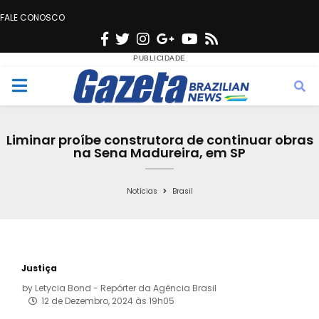
FALE CONOSCO
F
T
I
G
Y
R
a
w
n
o
o
s
c
i
s
o
u
s
M
e
t
t
g
t
e
b
t
a
l
u
Liminar proíbe construtora de continuar obras
o
e
g
e
b
na Sena Madureira, em SP
n
o
r
r
e
k
a
Notícias
Brasil
u
m
Justiça
by
Letycia Bond - Repórter da Agência Brasil
12 de Dezembro, 2024 às 19h05