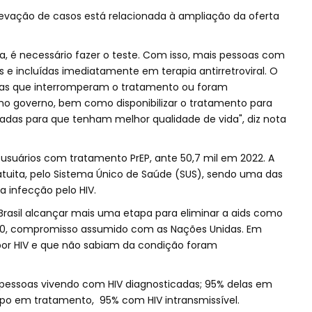
levação de casos está relacionada à ampliação da oferta
xia, é necessário fazer o teste. Com isso, mais pessoas com
 e incluídas imediatamente em terapia antirretroviral. O
soas que interromperam o tratamento ou foram
mo governo, bem como disponibilizar o tratamento para
adas para que tenham melhor qualidade de vida", diz nota
l usuários com tratamento PrEP, ante 50,7 mil em 2022. A
gratuita, pelo Sistema Único de Saúde (SUS), sendo uma das
 a infecção pelo HIV.
Brasil alcançar mais uma etapa para eliminar a aids como
30, compromisso assumido com as Nações Unidas. Em
por HIV e que não sabiam da condição foram
pessoas vivendo com HIV diagnosticadas; 95% delas em
grupo em tratamento, 95% com HIV intransmissível.