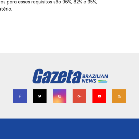
ros para esses requisitos são 96%, 82% e 95%,
stério.