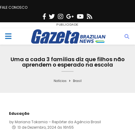
FALE CONOSCO
F
T
I
G
Y
R
a
w
n
o
o
s
c
i
s
o
u
s
M
e
t
t
g
t
e
b
t
a
l
u
Uma a cada 3 famílias diz que filhos não
o
e
g
e
b
aprendem o esperado na escola
n
o
r
r
e
k
a
Notícias
Brasil
u
m
Educação
by
Mariana Tokarnia – Repórter da Agência Brasil
13 de Dezembro, 2024 às 16h55