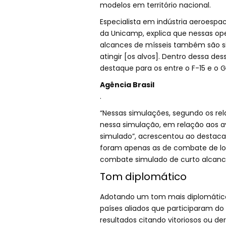
modelos em território nacional.
Especialista em indústria aeroespaci
da Unicamp, explica que nessas ope
alcances de mísseis também são si
atingir [os alvos]. Dentro dessa d
destaque para os entre o F-15 e o Gr
Agência Brasil
.
“Nessas simulações, segundo os rela
nessa simulação, em relação aos a
simulado”, acrescentou ao destaca
foram apenas as de combate de lo
combate simulado de curto alcance”
Tom diplomático
Adotando um tom mais diplomático,
países aliados que participaram d
resultados citando vitoriosos ou de