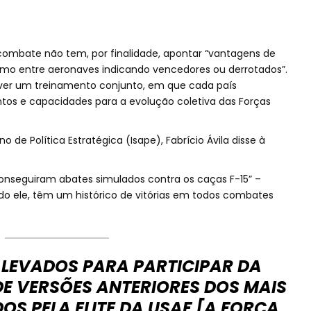
 combate não tem, por finalidade, apontar “vantagens de
mo entre aeronaves indicando vencedores ou derrotados”.
mover um treinamento conjunto, em que cada país
os e capacidades para a evolução coletiva das Forças
o de Política Estratégica (Isape), Fabrício Ávila disse à
 conseguiram abates simulados contra os caças F-15” –
 ele, têm um histórico de vitórias em todos combates
 LEVADOS PARA PARTICIPAR DA
DE VERSÕES ANTERIORES DOS MAIS
S PELA ELITE DA USAF [A FORÇA