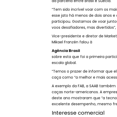
da parceria entre Brasil e Suécia.
“Tem sido incrível voar com os mai
esse jato há menos de dois anos e 
participou. Gostamos de voar junto
voos desafiadores, mas divertidos”
Vice-presidente e diretor de Marke
Mikael Franzén falou à
Agência Brasil
sobre esta que foi a primeira part
escala global.
“Temos o prazer de informar que ele
caça como “a melhor e mais acessí
A exemplo da FAB, a SAAB também ev
caças norte-americanos. A empresa 
deste ano mostraram que “a tecnol
excelente desempenho, mesmo fren
Interesse comercial