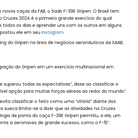
s novos caças da FAB, o Saab F-39E Gripen. O Brasil tem
o Cruzex 2024 é o primeiro grande exercício do qual
s todos os dias e aprender uns com os outros em alguns
, postou ele em seu
Instagram
.
ting do Gripen na área de negócios aeronáuticos da SAAB,
icipação do Gripen em um exercício multinacional em
 superou todas as expectativas”, disse ao classificar o
vel opção para muitas forças aéreas ao redor do mundo”.
ita classificar o feito como uma “vitória” diante dos
sueca limita-se a dizer que as atividades na Cruzex
ogia de ponta do caça F-39E Gripen permitiu, a ele, um
te a aeronaves de grande sucesso, como o F-15”.