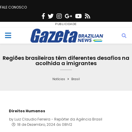
FALE CONOSCO
F
T
I
G
Y
R
a
w
n
o
o
s
c
i
s
o
u
s
M
e
t
t
g
t
e
b
t
a
l
u
Regiões brasileiras têm diferentes desafios na
o
e
g
e
b
acolhida a imigrantes
n
o
r
r
e
k
a
Notícias
Brasil
u
m
Direitos Humanos
by
Luiz Claudio Ferreira - Repórter da Agência Brasil
18 de Dezembro, 2024 às 08h12