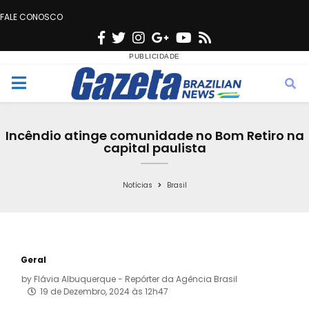
FALE CONOSCO
F
T
I
G
Y
R
a
w
n
o
o
s
c
i
s
o
u
s
M
e
t
t
g
t
e
b
t
a
l
u
Incêndio atinge comunidade no Bom Retiro na
o
e
g
e
b
capital paulista
n
o
r
r
e
k
a
Notícias
Brasil
u
m
Geral
by
Flávia Albuquerque - Repórter da Agência Brasil
19 de Dezembro, 2024 às 12h47