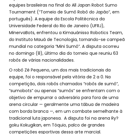
equipes brasileiras na final do All Japan Robot Sumo
Tournament (“Torneio de Sumô Robô do Japão”, em
português). A equipe da Escola Politécnica da
Universidade Federal do Rio de Janeiro (UFRJ),
MinervaBots, enfrentou a Kimauánisso Robotics Team,
do Instituto Mauá de Tecnologia, tornando-se campeã
mundial na categoria “Mini Sumô”. A disputa ocorreu
no domingo (8), último dia do torneio que reuniu 63
robôs de várias nacionalidades.
O robô Zé Pequeno, um dos mais tradicionais da
equipe, foi o responsável pela vitória de 2 a 0. Na
competição, dois robôs chamados “robôs de sumô”,
“sumobots” ou apenas “sumôs” se enfrentam com o
objetivo de empurrar o adversário para fora de uma
arena circular — geralmente uma tábua de madeira
com borda branca —, em um combate semelhante à
tradicional luta japonesa. A disputa foi na arena Ry?
goku Kokugikan, em Tóquio, palco de grandes
competições esportivas dessa arte marcial.