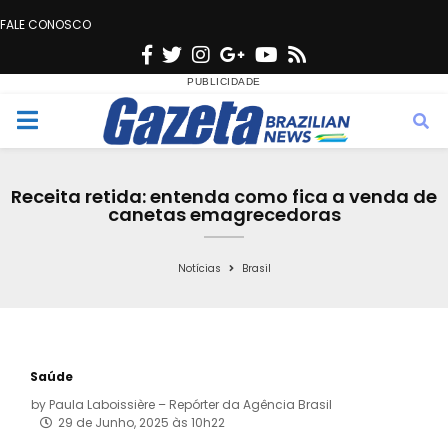
FALE CONOSCO
F
T
I
G
Y
R
a
w
n
o
o
s
c
i
s
o
u
s
M
e
t
t
g
t
e
b
t
a
l
u
Receita retida: entenda como fica a venda de
o
e
g
e
b
canetas emagrecedoras
n
o
r
r
e
k
a
Notícias
Brasil
u
m
Saúde
by
Paula Laboissière – Repórter da Agência Brasil
29 de Junho, 2025 às 10h22