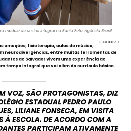
ra modelo de ensino integral na Bahia Foto: Agência Brasil
s emoções, fisioterapia, aulas de música,
m neurodivergências, entre muitas ferramentas de
udantes de Salvador vivem uma experiência de
em tempo integral que vai além do currículo básico.
M VOZ, SÃO PROTAGONISTAS, DIZ
OLÉGIO ESTADUAL PEDRO PAULO
S, LILIANE FONSECA, EM VISITA
S À ESCOLA. DE ACORDO COM A
UDANTES PARTICIPAM ATIVAMENTE