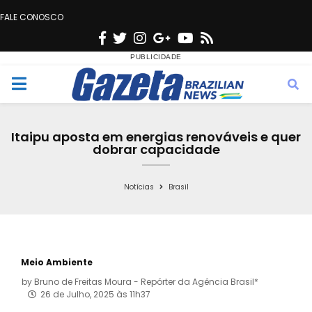
FALE CONOSCO
F
T
I
G
Y
R
a
w
n
o
o
s
c
i
s
o
u
s
M
e
t
t
g
t
e
b
t
a
l
u
Itaipu aposta em energias renováveis e quer
o
e
g
e
b
dobrar capacidade
n
o
r
r
e
k
a
Notícias
Brasil
u
m
Meio Ambiente
by
Bruno de Freitas Moura - Repórter da Agência Brasil*
26 de Julho, 2025 às 11h37