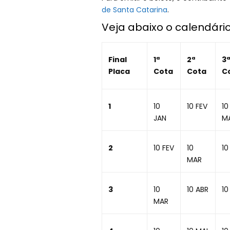
de Santa Catarina
.
Veja abaixo o calendári
Final
1ª
2ª
3ª
Placa
Cota
Cota
C
1
10
10 FEV
10
JAN
M
2
10 FEV
10
10
MAR
3
10
10 ABR
10
MAR