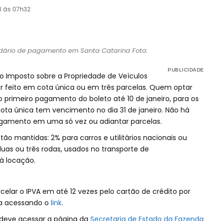
3 às 07h32
endário de pagamento em Santa Catarina Foto:
 Imposto sobre a Propriedade de Veículos
r feito em cota única ou em três parcelas. Quem optar
o primeiro pagamento do boleto até 10 de janeiro, para os
 cota única tem vencimento no dia 31 de janeiro. Não há
gamento em uma só vez ou adiantar parcelas.
tão mantidas: 2% para carros e utilitários nacionais ou
duas ou três rodas, usados no transporte de
à locação.
lar o IPVA em até 12 vezes pelo cartão de crédito por
a acessando o
link
.
e deve acessar a página da
Secretaria de Estado da Fazenda